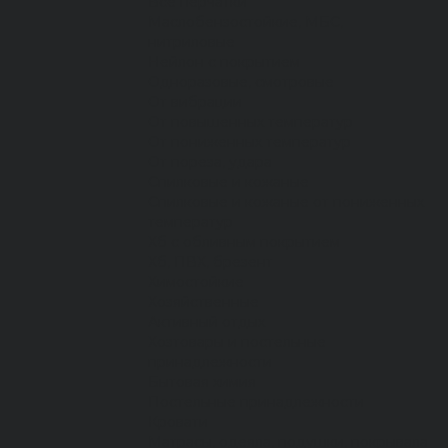
Все перчатки
Маслобензостойкие, МБС,
нитриловые
Нейлон с покрытием
Одноразовые, смотровые
От вибрации
От повышенных температур
От пониженных температур
От пореза, удара
Спилковые и кожаные
Спилковые и кожаные от пониженных
температур
Хб с обливным покрытием
Хб, ПВХ, брезент
Химостойкие
Хозяйственные
Активный отдых
Хозтовары и постельные
принадлежности
Бытовая химия
Постельные принадлежности
Кровати
Матрасы, одеяла, подушки, покрывала