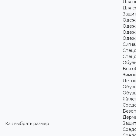
Для 
Для с
Защит
Одежд
Одежд
Одежд
Одежд
Сигна
Спецо
Спецо
Обув
Вся о
Зимня
Летня
Обувь
Обувь
Жилет
Средс
Безоп
Дерма
Защит
Как выбрать размер
Средс
Средс