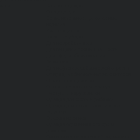
латы
Каталог одежды
Спецодежда
Белье нательное, трикотажные
изделия
Влагозащитная
Головные уборы
Для медработников
Для пищевой промышленности
Для сферы обслуживания
Защитная
Для нефтегазодобывающей отрасли
От вредных биологических факторов
От кислот и щелочей
От повышенных температур
Фартуки и нарукавники
Одежда для охоты и рыбалки
Одежда для охранных и силовых
структур
Одежда из флиса
Одежда ограниченного срока
действия
Сигнальная, повышенной видимости