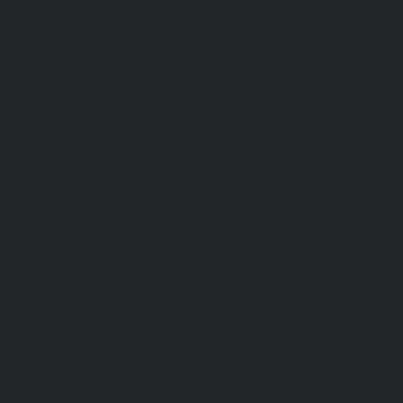
Спецодежда зимняя
Спецодежда летняя
Обувь
Вся обувь
Зимняя обувь
Летняя обувь
Обувь для медицины и сферы услуг,
сабо, тапочки
Обувь резиновая, валяная, ПВХ, ЭВА
Жилеты на все случаи жизни
Средства индивидуальной защиты
Безопасность рабочего места
Дерматологические СИЗ
Защита коленей
Средства защиты головы
Средства защиты диэлектрические
Средства защиты лица и органов
зрения
Средства защиты органа слуха
Средства защиты органов дыхания
Средства защиты от падения с высоты
Средства защиты рук