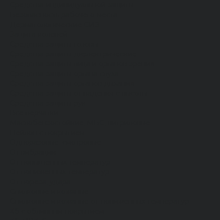
Средства индивидуальной защиты
Безопасность рабочего места
Дерматологические СИЗ
Защита коленей
Средства защиты головы
Средства защиты диэлектрические
Средства защиты лица и органов зрения
Средства защиты органа слуха
Средства защиты органов дыхания
Средства защиты от падения с высоты
Средства защиты рук
Все перчатки
Маслобензостойкие, МБС, нитриловые
Нейлон с покрытием
Одноразовые, смотровые
От вибрации
От повышенных температур
От пониженных температур
От пореза, удара
Спилковые и кожаные
Спилковые и кожаные от пониженных температур
Хб с обливным покрытием