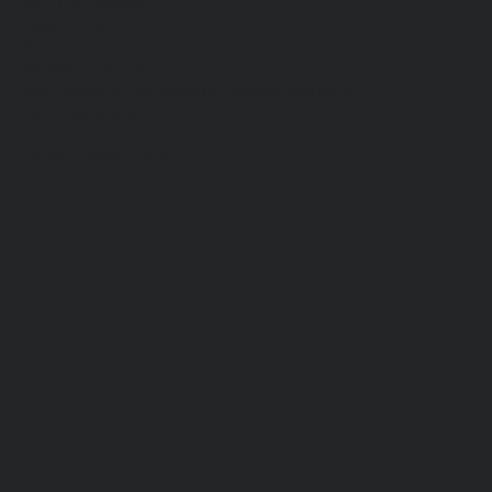
Хб, ПВХ, брезент
Химостойкие
Хозяйственные
Активный отдых
Хозтовары и постельные принадлежности
Бытовая химия
Постельные принадлежности
Технические ткани