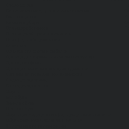
Спецодежда
Н
Белье нательное, трикотажные изделия
О
Влагозащитная
В
Головные уборы
С
Для медработников
П
Для пищевой промышленности
Для сферы обслуживания
Защитная
Одежда для охоты и рыбалки
Одежда для охранных и силовых структур
Одежда из флиса
Одежда ограниченного срока действия
Сигнальная, повышенной видимости
Спецодежда зимняя
Спецодежда летняя
Обувь
Вся обувь
Зимняя обувь
Летняя обувь
Обувь для медицины и сферы услуг, сабо, тапочки
Обувь резиновая, валяная, ПВХ, ЭВА
Жилеты на все случаи жизни