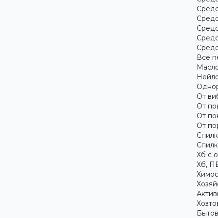
Средс
Средс
Средс
Средс
Средс
Все п
Масло
Нейло
Однор
От ви
От по
От по
От по
Спилк
Спилк
Хб с 
Хб, П
Химос
Хозяй
Актив
Хозто
Бытов