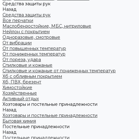
Средства защиты рук
Назад
Средства защиты рук
Все перчатки
Маслобензостойкие, МБС, нитриловые
Нейлон с покрытием
Одноразовые, смотровые
От вибрации
От повышенных температур
От пониженных температур
От пореза, удара
Спилковые и кожаные
Спилковые и кожаные от пониженных температур
Хб с обливным покрытием
Хб, ПВХ, брезент
Химостойкие
Хозяйственные
Активный отдых
Хозтовары и постельные принадлежности
Назад
Хозтовары и постельные принадлежности
Бытовая химия
Постельные принадлежности
Назад
Постельные принадлежности