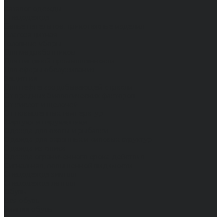
...
Каталог одежды
Спецодежда
Белье нательное, трикотажные изделия
Влагозащитная
Головные уборы
Для медработников
Для пищевой промышленности
Для сферы обслуживания
Защитная
Для нефтегазодобывающей отрасли
От вредных биологических факторов
От кислот и щелочей
От повышенных температур
Фартуки и нарукавники
Одежда для охоты и рыбалки
Одежда для охранных и силовых структур
Одежда из флиса
Одежда ограниченного срока действия
Сигнальная, повышенной видимости
Спецодежда зимняя
Спецодежда летняя
Обувь
Вся обувь
Зимняя обувь