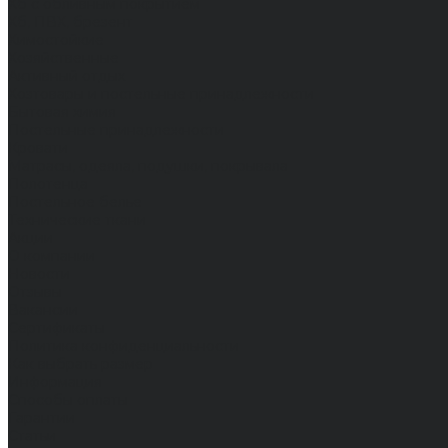
Хб с обливным покрытием
Хб, ПВХ, брезент
Химостойкие
Хозяйственные
Активный отдых
Хозтовары и постельные принадлежности
Бытовая химия
Постельные принадлежности
Кровати
Матрасы, одеяла, подушки, покрывала
Полотенца
Постельное белье
Технические ткани
Акции
О компании
Новости
Отзывы
Вакансии
Сертификаты
Политика конфиденциальности
Как выбрать размер
Информация
Способы оплаты
Гарантии
Статьи