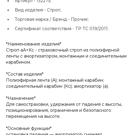
Артикул -
132275;
Вид изделия -
Строп;
Торговая марка / Бренд -
Прочие;
Сертификат соответствия -
ТР ТС 019/2011;
*Наименование изделия*
Строп аА+Кс - страховочный строп из полиэфирной
ленты с амортизатором, монтажным и соединительным
карабином.
*Состав изделия*
Полиэфирная лента (А); монтажный карабин;
соединительный карабин (Кс); амортизатор (а).
*Назначение*
Для самостраховки, удержания от падения с высоты,
позиционирования, ограничения и безопасного
перемещения на высоте.
*Основные функции*
остановка падения — амортизатор снижает