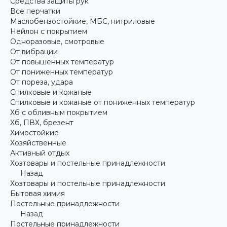
Средства защиты рук
Все перчатки
Маслобензостойкие, МБС, нитриловые
Нейлон с покрытием
Одноразовые, смотровые
От вибрации
От повышенных температур
От пониженных температур
От пореза, удара
Спилковые и кожаные
Спилковые и кожаные от пониженных температур
Хб с обливным покрытием
Хб, ПВХ, брезент
Химостойкие
Хозяйственные
Активный отдых
Хозтовары и постельные принадлежности
Назад
Хозтовары и постельные принадлежности
Бытовая химия
Постельные принадлежности
Назад
Постельные принадлежности