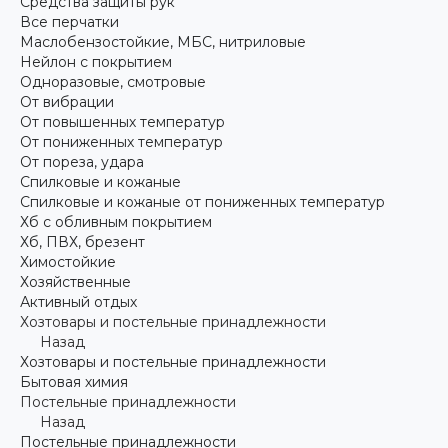
Средства защиты рук
Все перчатки
Маслобензостойкие, МБС, нитриловые
Нейлон с покрытием
Одноразовые, смотровые
От вибрации
От повышенных температур
От пониженных температур
От пореза, удара
Спилковые и кожаные
Спилковые и кожаные от пониженных температур
Хб с обливным покрытием
Хб, ПВХ, брезент
Химостойкие
Хозяйственные
Активный отдых
Хозтовары и постельные принадлежности
Назад
Хозтовары и постельные принадлежности
Бытовая химия
Постельные принадлежности
Назад
Постельные принадлежности