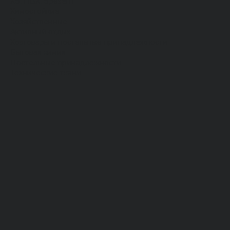
Хб, ПВХ, брезент
Химостойкие
Хозяйственные
Активный отдых
Хозтовары и постельные принадлежности
Бытовая химия
Постельные принадлежности
Технические ткани