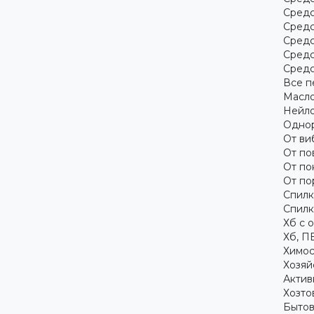
Средс
Средс
Средс
Средс
Средс
Все п
Масло
Нейло
Однор
От ви
От по
От по
От по
Спилк
Спилк
Хб с 
Хб, П
Химос
Хозяй
Актив
Хозто
Бытов