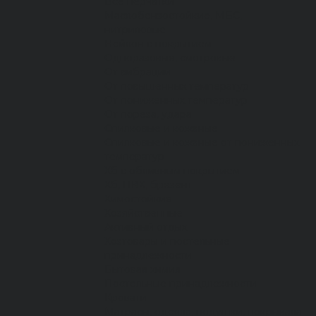
Все перчатки
Маслобензостойкие, МБС,
нитриловые
Нейлон с покрытием
Одноразовые, смотровые
От вибрации
От повышенных температур
От пониженных температур
От пореза, удара
Спилковые и кожаные
Спилковые и кожаные от пониженных
температур
Хб с обливным покрытием
Хб, ПВХ, брезент
Химостойкие
Хозяйственные
Активный отдых
Хозтовары и постельные
принадлежности
Бытовая химия
Постельные принадлежности
Кровати
Матрасы, одеяла, подушки, покрывала