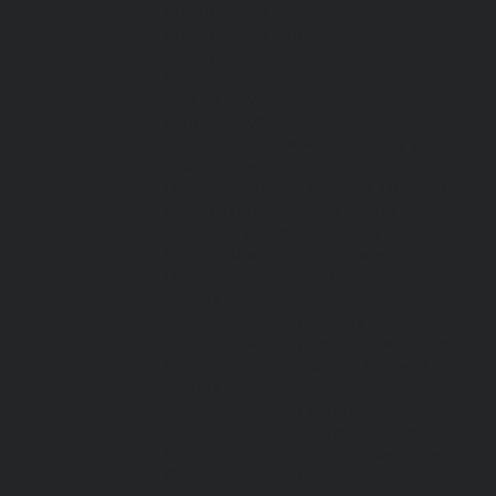
Спецодежда зимняя
Спецодежда летняя
Обувь
Вся обувь
Зимняя обувь
Летняя обувь
Обувь для медицины и сферы услуг,
сабо, тапочки
Обувь резиновая, валяная, ПВХ, ЭВА
Жилеты на все случаи жизни
Средства индивидуальной защиты
Безопасность рабочего места
Дерматологические СИЗ
Защита коленей
Средства защиты головы
Средства защиты диэлектрические
Средства защиты лица и органов
зрения
Средства защиты органа слуха
Средства защиты органов дыхания
Средства защиты от падения с высоты
Средства защиты рук