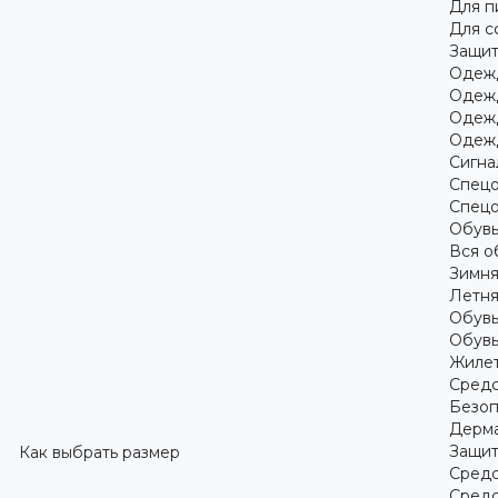
Для 
Для с
Защит
Одежд
Одежд
Одежд
Одежд
Сигна
Спецо
Спецо
Обув
Вся о
Зимня
Летня
Обувь
Обувь
Жилет
Средс
Безоп
Дерма
Защит
Как выбрать размер
Средс
Средс