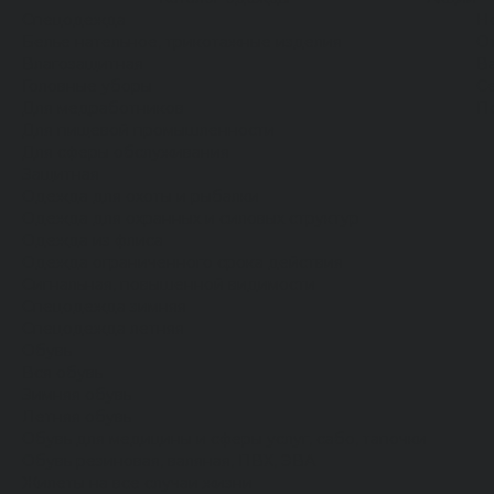
Спецодежда
Н
Белье нательное, трикотажные изделия
О
Влагозащитная
В
Головные уборы
С
Для медработников
П
Для пищевой промышленности
Для сферы обслуживания
Защитная
Одежда для охоты и рыбалки
Одежда для охранных и силовых структур
Одежда из флиса
Одежда ограниченного срока действия
Сигнальная, повышенной видимости
Спецодежда зимняя
Спецодежда летняя
Обувь
Вся обувь
Зимняя обувь
Летняя обувь
Обувь для медицины и сферы услуг, сабо, тапочки
Обувь резиновая, валяная, ПВХ, ЭВА
Жилеты на все случаи жизни