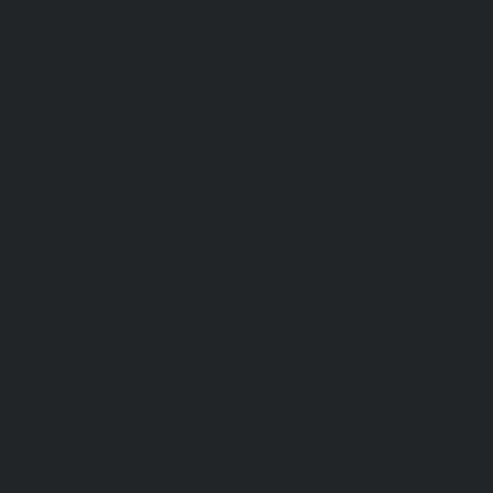
латы
Каталог одежды
Спецодежда
Белье нательное, трикотажные
изделия
Влагозащитная
Головные уборы
Для медработников
Для пищевой промышленности
Для сферы обслуживания
Защитная
Для нефтегазодобывающей отрасли
От вредных биологических факторов
От кислот и щелочей
От повышенных температур
Фартуки и нарукавники
Одежда для охоты и рыбалки
Одежда для охранных и силовых
структур
Одежда из флиса
Одежда ограниченного срока
действия
Сигнальная, повышенной видимости