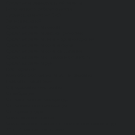
Средства индивидуальной защиты
Безопасность рабочего места
Дерматологические СИЗ
Защита коленей
Средства защиты головы
Средства защиты диэлектрические
Средства защиты лица и органов зрения
Средства защиты органа слуха
Средства защиты органов дыхания
Средства защиты от падения с высоты
Средства защиты рук
Все перчатки
Маслобензостойкие, МБС, нитриловые
Нейлон с покрытием
Одноразовые, смотровые
От вибрации
От повышенных температур
От пониженных температур
От пореза, удара
Спилковые и кожаные
Спилковые и кожаные от пониженных температур
Хб с обливным покрытием