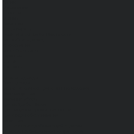
Акции
О компании
Новости
Отзывы
Вакансии
Сертификаты
Политика конфиденциальности
Как выбрать размер
Информация
Способы оплаты
Гарантии
Статьи
Контакты
...
Каталог одежды
Спецодежда
Белье нательное, трикотажные изделия
Влагозащитная
Головные уборы
Для медработников
Для пищевой промышленности
Для сферы обслуживания
Защитная
Для нефтегазодобывающей отрасли
От вредных биологических факторов