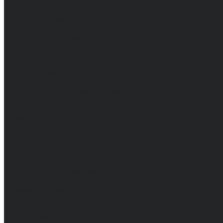
Влагозащитная
Головные уборы
Для медработников
Для пищевой промышленности
Для сферы обслуживания
Защитная
Одежда для охоты и рыбалки
Одежда для охранных и силовых структур
Одежда из флиса
Одежда ограниченного срока действия
Сигнальная, повышенной видимости
Спецодежда зимняя
Спецодежда летняя
Обувь
Вся обувь
Зимняя обувь
Летняя обувь
Обувь для медицины и сферы услуг, сабо, тапочки
Обувь резиновая, валяная, ПВХ, ЭВА
Жилеты на все случаи жизни
Средства индивидуальной защиты
Безопасность рабочего места
Дерматологические СИЗ
Защита коленей
Средства защиты головы