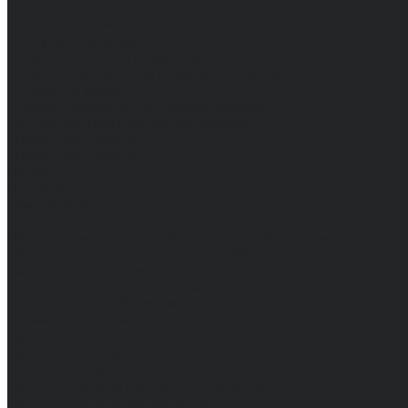
От кислот и щелочей
От повышенных температур
Фартуки и нарукавники
Одежда для охоты и рыбалки
Одежда для охранных и силовых структур
Одежда из флиса
Одежда ограниченного срока действия
Сигнальная, повышенной видимости
Спецодежда зимняя
Спецодежда летняя
Обувь
Вся обувь
Зимняя обувь
Летняя обувь
Обувь для медицины и сферы услуг, сабо, тапочки
Обувь резиновая, валяная, ПВХ, ЭВА
Жилеты на все случаи жизни
Средства индивидуальной защиты
Безопасность рабочего места
Дерматологические СИЗ
Защита коленей
Средства защиты головы
Средства защиты диэлектрические
Средства защиты лица и органов зрения
Средства защиты органа слуха