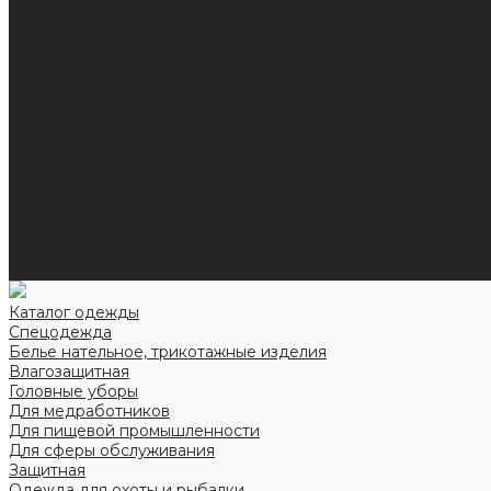
Технические ткани
Акции
О компании
Новости
Отзывы
Вакансии
Сертификаты
Политика конфиденциальности
Как выбрать размер
Информация
Способы оплаты
Гарантии
Статьи
Контакты
Каталог одежды
Спецодежда
Белье нательное, трикотажные изделия
Влагозащитная
Головные уборы
Для медработников
Для пищевой промышленности
Для сферы обслуживания
Защитная
Одежда для охоты и рыбалки