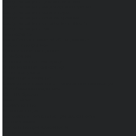
Средства защиты диэлектрические
Средства защиты лица и органов зрения
Средства защиты органа слуха
Средства защиты органов дыхания
Средства защиты от падения с высоты
Средства защиты рук
Все перчатки
Маслобензостойкие, МБС, нитриловые
Нейлон с покрытием
Одноразовые, смотровые
От вибрации
От повышенных температур
От пониженных температур
От пореза, удара
Спилковые и кожаные
Спилковые и кожаные от пониженных температур
Хб с обливным покрытием
Хб, ПВХ, брезент
Химостойкие
Хозяйственные
Активный отдых
Хозтовары и постельные принадлежности
Бытовая химия
Постельные принадлежности
Технические ткани