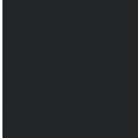
Средства защиты органов дыхания
Средства защиты от падения с высоты
Средства защиты рук
Все перчатки
Маслобензостойкие, МБС, нитриловые
Нейлон с покрытием
Одноразовые, смотровые
От вибрации
От повышенных температур
От пониженных температур
От пореза, удара
Спилковые и кожаные
Спилковые и кожаные от пониженных температур
Хб с обливным покрытием
Хб, ПВХ, брезент
Химостойкие
Хозяйственные
Активный отдых
Хозтовары и постельные принадлежности
Бытовая химия
Постельные принадлежности
Кровати
Матрасы, одеяла, подушки, покрывала
Полотенца
Постельное белье