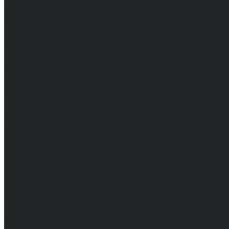
Средства защиты диэлектрические
Средства защиты лица и органов зрения
Средства защиты органа слуха
Средства защиты органов дыхания
Средства защиты от падения с высоты
Средства защиты рук
Все перчатки
Маслобензостойкие, МБС, нитриловые
Нейлон с покрытием
Одноразовые, смотровые
От вибрации
От повышенных температур
От пониженных температур
От пореза, удара
Спилковые и кожаные
Спилковые и кожаные от пониженных температур
Хб с обливным покрытием
Хб, ПВХ, брезент
Химостойкие
Хозяйственные
Активный отдых
Хозтовары и постельные принадлежности
Бытовая химия
Постельные принадлежности
Технические ткани