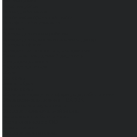
Влагозащитная
Головные уборы
Для медработников
Для пищевой промышленности
Для сферы обслуживания
Защитная
Одежда для охоты и рыбалки
Одежда для охранных и силовых структур
Одежда из флиса
Одежда ограниченного срока действия
Сигнальная, повышенной видимости
Спецодежда зимняя
Спецодежда летняя
Обувь
Вся обувь
Зимняя обувь
Летняя обувь
Обувь для медицины и сферы услуг, сабо, тапочки
Обувь резиновая, валяная, ПВХ, ЭВА
Жилеты на все случаи жизни
Средства индивидуальной защиты
Безопасность рабочего места
Дерматологические СИЗ
Защита коленей
Средства защиты головы