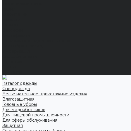
Технические ткани
Акции
О компании
Новости
Отзывы
Вакансии
Сертификаты
Политика конфиденциальности
Как выбрать размер
Информация
Способы оплаты
Гарантии
Статьи
Контакты
Каталог одежды
Спецодежда
Белье нательное, трикотажные изделия
Влагозащитная
Головные уборы
Для медработников
Для пищевой промышленности
Для сферы обслуживания
Защитная
Одежда для охоты и рыбалки