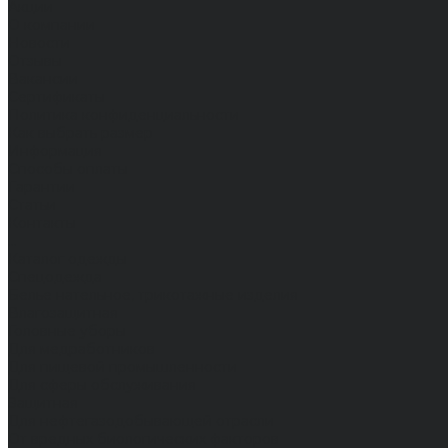
Акции
О компании
Новости
Отзывы
Вакансии
Сертификаты
Политика конфиденциальности
Как выбрать размер
Информация
Способы оплаты
Гарантии
Статьи
Контакты
...
Каталог одежды
Спецодежда
Белье нательное, трикотажные изделия
Влагозащитная
Головные уборы
Для медработников
Для пищевой промышленности
Для сферы обслуживания
Защитная
Для нефтегазодобывающей отрасли
От вредных биологических факторов