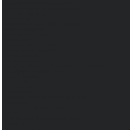
Средства защиты органов дыхания
Средства защиты от падения с высоты
Средства защиты рук
Все перчатки
Маслобензостойкие, МБС, нитриловые
Нейлон с покрытием
Одноразовые, смотровые
От вибрации
От повышенных температур
От пониженных температур
От пореза, удара
Спилковые и кожаные
Спилковые и кожаные от пониженных температур
Хб с обливным покрытием
Хб, ПВХ, брезент
Химостойкие
Хозяйственные
Активный отдых
Хозтовары и постельные принадлежности
Бытовая химия
Постельные принадлежности
Кровати
Матрасы, одеяла, подушки, покрывала
Полотенца
Постельное белье