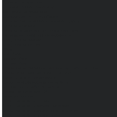
От кислот и щелочей
От повышенных температур
Фартуки и нарукавники
Одежда для охоты и рыбалки
Одежда для охранных и силовых структур
Одежда из флиса
Одежда ограниченного срока действия
Сигнальная, повышенной видимости
Спецодежда зимняя
Спецодежда летняя
Обувь
Вся обувь
Зимняя обувь
Летняя обувь
Обувь для медицины и сферы услуг, сабо, тапочки
Обувь резиновая, валяная, ПВХ, ЭВА
Жилеты на все случаи жизни
Средства индивидуальной защиты
Безопасность рабочего места
Дерматологические СИЗ
Защита коленей
Средства защиты головы
Средства защиты диэлектрические
Средства защиты лица и органов зрения
Средства защиты органа слуха