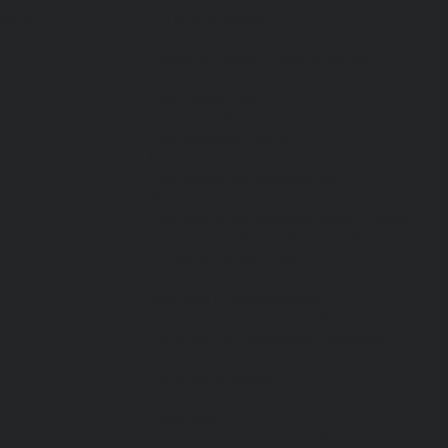
латы
Каталог одежды
Спецодежда
Белье нательное, трикотажные
изделия
Влагозащитная
Головные уборы
Для медработников
Для пищевой промышленности
Для сферы обслуживания
Защитная
Для нефтегазодобывающей отрасли
От вредных биологических факторов
От кислот и щелочей
От повышенных температур
Фартуки и нарукавники
Одежда для охоты и рыбалки
Одежда для охранных и силовых
структур
Одежда из флиса
Одежда ограниченного срока
действия
Сигнальная, повышенной видимости