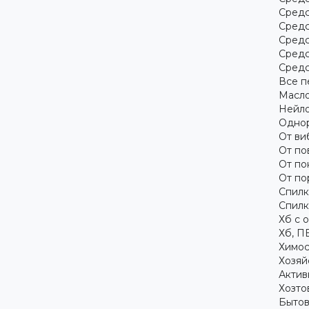
Средс
Средс
Средс
Средс
Средс
Все п
Масло
Нейло
Однор
От ви
От по
От по
От по
Спилк
Спилк
Хб с 
Хб, П
Химос
Хозяй
Актив
Хозто
Бытов