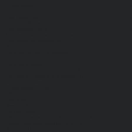
Спецодежда
Н
Белье нательное, трикотажные изделия
О
Влагозащитная
В
Головные уборы
С
Для медработников
П
Для пищевой промышленности
Для сферы обслуживания
Защитная
Одежда для охоты и рыбалки
Одежда для охранных и силовых структур
Одежда из флиса
Одежда ограниченного срока действия
Сигнальная, повышенной видимости
Спецодежда зимняя
Спецодежда летняя
Обувь
Вся обувь
Зимняя обувь
Летняя обувь
Обувь для медицины и сферы услуг, сабо, тапочки
Обувь резиновая, валяная, ПВХ, ЭВА
Жилеты на все случаи жизни