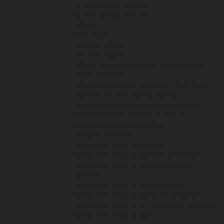
Спецодежда зимняя
Спецодежда летняя
Обувь
Вся обувь
Зимняя обувь
Летняя обувь
Обувь для медицины и сферы услуг,
сабо, тапочки
Обувь резиновая, валяная, ПВХ, ЭВА
Жилеты на все случаи жизни
Средства индивидуальной защиты
Безопасность рабочего места
Дерматологические СИЗ
Защита коленей
Средства защиты головы
Средства защиты диэлектрические
Средства защиты лица и органов
зрения
Средства защиты органа слуха
Средства защиты органов дыхания
Средства защиты от падения с высоты
Средства защиты рук