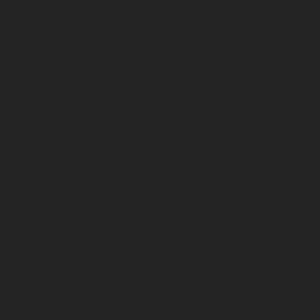
Хб, ПВХ, брезент
Химостойкие
Хозяйственные
Активный отдых
Хозтовары и постельные принадлежности
Бытовая химия
Постельные принадлежности
Технические ткани