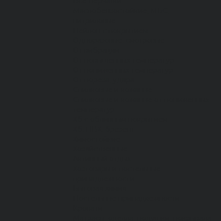
Все перчатки
Маслобензостойкие, МБС,
нитриловые
Нейлон с покрытием
Одноразовые, смотровые
От вибрации
От повышенных температур
От пониженных температур
От пореза, удара
Спилковые и кожаные
Спилковые и кожаные от пониженных
температур
Хб с обливным покрытием
Хб, ПВХ, брезент
Химостойкие
Хозяйственные
Активный отдых
Хозтовары и постельные
принадлежности
Бытовая химия
Постельные принадлежности
Кровати
Матрасы, одеяла, подушки, покрывала