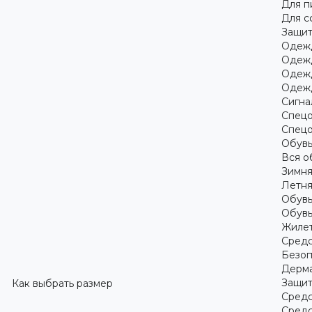
Для 
Для с
Защит
Одежд
Одежд
Одежд
Одежд
Сигна
Спецо
Спецо
Обув
Вся о
Зимня
Летня
Обувь
Обувь
Жилет
Средс
Безоп
Дерма
Защит
Как выбрать размер
Средс
Средс