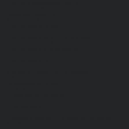
Средства индивидуальной защиты
Безопасность рабочего места
Дерматологические СИЗ
Защита коленей
Средства защиты головы
Средства защиты диэлектрические
Средства защиты лица и органов зрения
Средства защиты органа слуха
Средства защиты органов дыхания
Средства защиты от падения с высоты
Средства защиты рук
Все перчатки
Маслобензостойкие, МБС, нитриловые
Нейлон с покрытием
Одноразовые, смотровые
От вибрации
От повышенных температур
От пониженных температур
От пореза, удара
Спилковые и кожаные
Спилковые и кожаные от пониженных температур
Хб с обливным покрытием