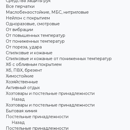
Средства защиты рук
Все перчатки
Маслобензостойкие, МБС, нитриловые
Нейлон с покрытием
Одноразовые, смотровые
От вибрации
От повышенных температур
От пониженных температур
От пореза, удара
Спилковые и кожаные
Спилковые и кожаные от пониженных температур
Хб с обливным покрытием
Хб, ПВХ, брезент
Химостойкие
Хозяйственные
Активный отдых
Хозтовары и постельные принадлежности
Назад
Хозтовары и постельные принадлежности
Бытовая химия
Постельные принадлежности
Назад
Постельные принадлежности