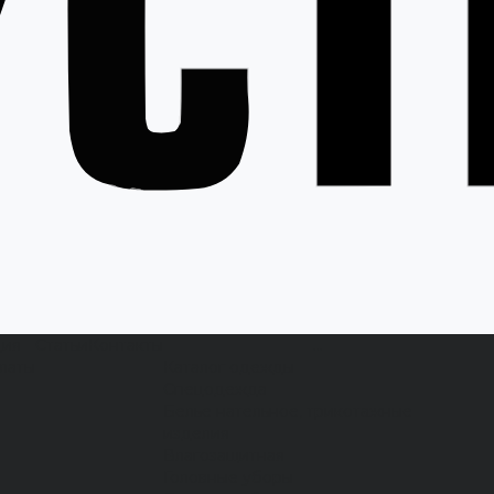
ция
Статьи
Контакты
...
латы
Каталог одежды
Спецодежда
Белье нательное, трикотажные
изделия
Влагозащитная
Головные уборы