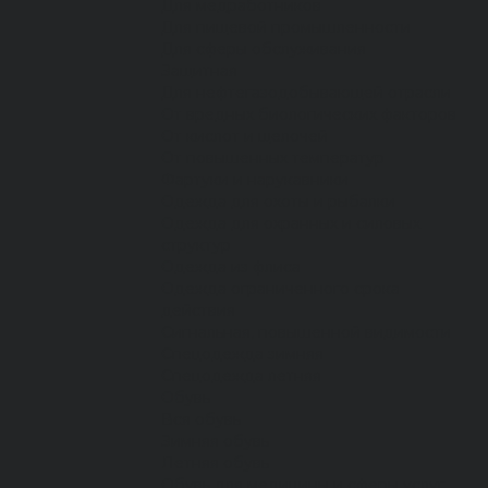
Для медработников
Для пищевой промышленности
Для сферы обслуживания
Защитная
Для нефтегазодобывающей отрасли
От вредных биологических факторов
От кислот и щелочей
От повышенных температур
Фартуки и нарукавники
Одежда для охоты и рыбалки
Одежда для охранных и силовых
структур
Одежда из флиса
Одежда ограниченного срока
действия
Сигнальная, повышенной видимости
Спецодежда зимняя
Спецодежда летняя
Обувь
Вся обувь
Зимняя обувь
Летняя обувь
Обувь для медицины и сферы услуг,