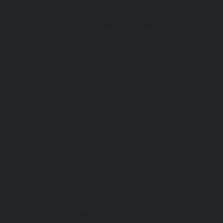
От пониженных температур
От пореза, удара
Спилковые и кожаные
Спилковые и кожаные от пониженных
температур
Хб с обливным покрытием
Хб, ПВХ, брезент
Химостойкие
Хозяйственные
Активный отдых
Хозтовары и постельные
принадлежности
Бытовая химия
Постельные принадлежности
Кровати
Матрасы, одеяла, подушки, покрывала
Полотенца
Постельное белье
Технические ткани
Акции
О компании
Новости