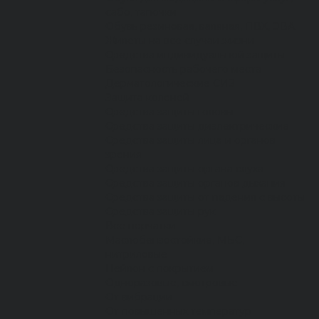
сабо, тапочки
Обувь резиновая, валяная, ПВХ, ЭВА
Жилеты на все случаи жизни
Средства индивидуальной защиты
Безопасность рабочего места
Дерматологические СИЗ
Защита коленей
Средства защиты головы
Средства защиты диэлектрические
Средства защиты лица и органов
зрения
Средства защиты органа слуха
Средства защиты органов дыхания
Средства защиты от падения с высоты
Средства защиты рук
Все перчатки
Маслобензостойкие, МБС,
нитриловые
Нейлон с покрытием
Одноразовые, смотровые
От вибрации
От повышенных температур