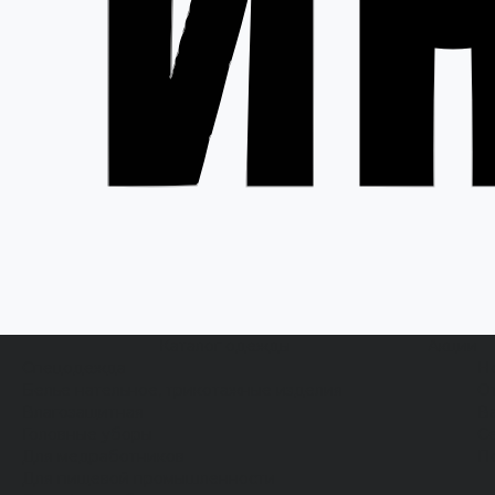
Каталог одежды
Акции
Спецодежда
Н
Белье нательное, трикотажные изделия
О
Влагозащитная
В
Головные уборы
С
Для медработников
П
Для пищевой промышленности