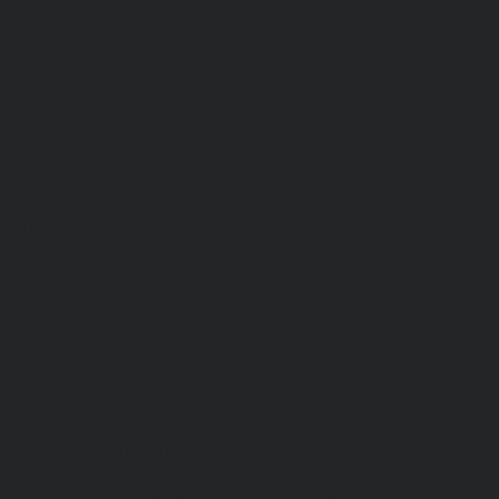
Для сферы обслуживания
Защитная
Одежда для охоты и рыбалки
Одежда для охранных и силовых структур
Одежда из флиса
Одежда ограниченного срока действия
Сигнальная, повышенной видимости
Спецодежда зимняя
Спецодежда летняя
Обувь
Вся обувь
Зимняя обувь
Летняя обувь
Обувь для медицины и сферы услуг, сабо, тапочки
Обувь резиновая, валяная, ПВХ, ЭВА
Жилеты на все случаи жизни
Средства индивидуальной защиты
Безопасность рабочего места
Дерматологические СИЗ
Защита коленей
Средства защиты головы
Средства защиты диэлектрические
Средства защиты лица и органов зрения