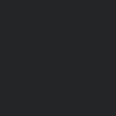
Средства защиты органа слуха
Средства защиты органов дыхания
Средства защиты от падения с высоты
Средства защиты рук
Все перчатки
Маслобензостойкие, МБС, нитриловые
Нейлон с покрытием
Одноразовые, смотровые
От вибрации
От повышенных температур
От пониженных температур
От пореза, удара
Спилковые и кожаные
Спилковые и кожаные от пониженных температур
Хб с обливным покрытием
Хб, ПВХ, брезент
Химостойкие
Хозяйственные
Активный отдых
Хозтовары и постельные принадлежности
Бытовая химия
Постельные принадлежности