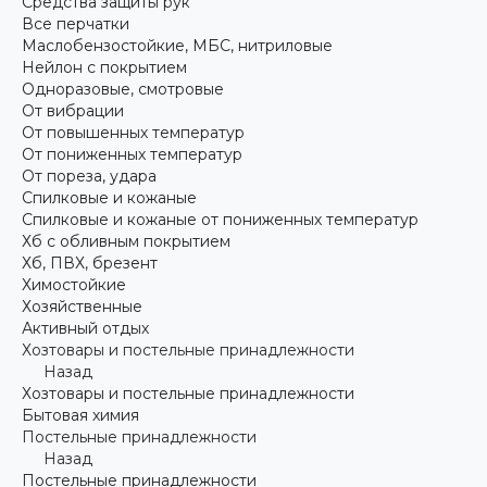
Средства защиты рук
Все перчатки
Маслобензостойкие, МБС, нитриловые
Нейлон с покрытием
Одноразовые, смотровые
От вибрации
От повышенных температур
От пониженных температур
От пореза, удара
Спилковые и кожаные
Спилковые и кожаные от пониженных температур
Хб с обливным покрытием
Хб, ПВХ, брезент
Химостойкие
Хозяйственные
Активный отдых
Хозтовары и постельные принадлежности
Назад
Хозтовары и постельные принадлежности
Бытовая химия
Постельные принадлежности
Назад
Постельные принадлежности