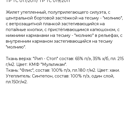
ТР ТС 017/2011/ ТР ТС 019/2011
Жилет утепленный, полуприлегающего силуэта, с
центральной бортовой застёжкой на тесьму - "молнию",
с ветрозащитной планкой застегивающийся на
потайные кнопки, с пристёгивающимся капюшоном, с
нижними карманами на тесьму - "молнию" в рельефах, с
внутренним карманом застегивающийся на тесьму
"молнию".
Ткань верха: "Рип - Стоп" состав: 65% п/э, 35% х/б, пл. 215
г/м2. Цвет: КМФ "Мультикам".
Ткань: "Флис", состав: 100% п/э, пл.180 г/м2. Цвет: хаки.
Утеплитель: Синтепон, состав: 100% п/э, один слой,
пл.150г/м2.