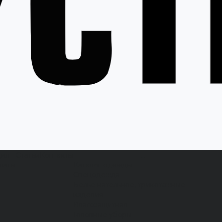
ция
Статьи
Контакты
...
латы
Каталог одежды
Спецодежда
Белье нательное, трикотажные
изделия
Влагозащитная
Головные уборы