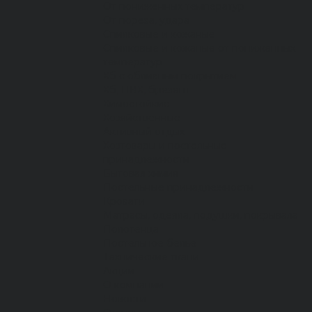
От пониженных температур
От пореза, удара
Спилковые и кожаные
Спилковые и кожаные от пониженных
температур
Хб с обливным покрытием
Хб, ПВХ, брезент
Химостойкие
Хозяйственные
Активный отдых
Хозтовары и постельные
принадлежности
Бытовая химия
Постельные принадлежности
Кровати
Матрасы, одеяла, подушки, покрывала
Полотенца
Постельное белье
Технические ткани
Акции
О компании
Новости