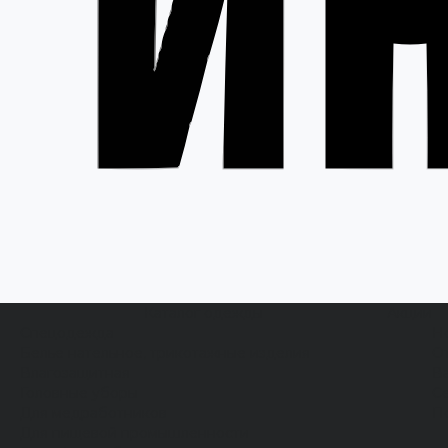
Каталог одежды
Акции
Спецодежда
Н
Белье нательное, трикотажные изделия
О
Влагозащитная
В
Головные уборы
С
Для медработников
П
Для пищевой промышленности