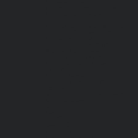
Для медработников
Для пищевой промышленности
Для сферы обслуживания
Защитная
Для нефтегазодобывающей отрасли
От вредных биологических факторов
От кислот и щелочей
От повышенных температур
Фартуки и нарукавники
Одежда для охоты и рыбалки
Одежда для охранных и силовых
структур
Одежда из флиса
Одежда ограниченного срока
действия
Сигнальная, повышенной видимости
Спецодежда зимняя
Спецодежда летняя
Обувь
Вся обувь
Зимняя обувь
Летняя обувь
Обувь для медицины и сферы услуг,