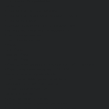
Для сферы обслуживания
Защитная
Одежда для охоты и рыбалки
Одежда для охранных и силовых структур
Одежда из флиса
Одежда ограниченного срока действия
Сигнальная, повышенной видимости
Спецодежда зимняя
Спецодежда летняя
Обувь
Вся обувь
Зимняя обувь
Летняя обувь
Обувь для медицины и сферы услуг, сабо, тапочки
Обувь резиновая, валяная, ПВХ, ЭВА
Жилеты на все случаи жизни
Средства индивидуальной защиты
Безопасность рабочего места
Дерматологические СИЗ
Защита коленей
Средства защиты головы
Средства защиты диэлектрические
Средства защиты лица и органов зрения