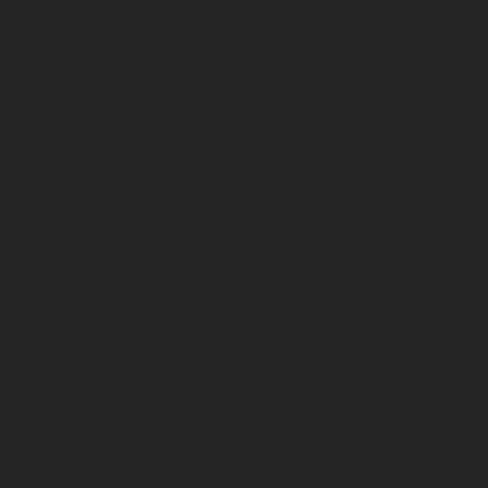
сабо, тапочки
Обувь резиновая, валяная, ПВХ, ЭВА
Жилеты на все случаи жизни
Средства индивидуальной защиты
Безопасность рабочего места
Дерматологические СИЗ
Защита коленей
Средства защиты головы
Средства защиты диэлектрические
Средства защиты лица и органов
зрения
Средства защиты органа слуха
Средства защиты органов дыхания
Средства защиты от падения с высоты
Средства защиты рук
Все перчатки
Маслобензостойкие, МБС,
нитриловые
Нейлон с покрытием
Одноразовые, смотровые
От вибрации
От повышенных температур