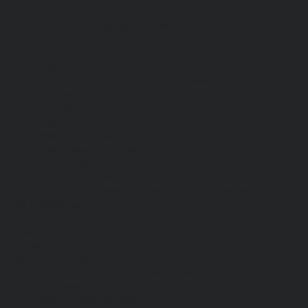
Средства защиты органа слуха
Средства защиты органов дыхания
Средства защиты от падения с высоты
Средства защиты рук
Все перчатки
Маслобензостойкие, МБС, нитриловые
Нейлон с покрытием
Одноразовые, смотровые
От вибрации
От повышенных температур
От пониженных температур
От пореза, удара
Спилковые и кожаные
Спилковые и кожаные от пониженных температур
Хб с обливным покрытием
Хб, ПВХ, брезент
Химостойкие
Хозяйственные
Активный отдых
Хозтовары и постельные принадлежности
Бытовая химия
Постельные принадлежности