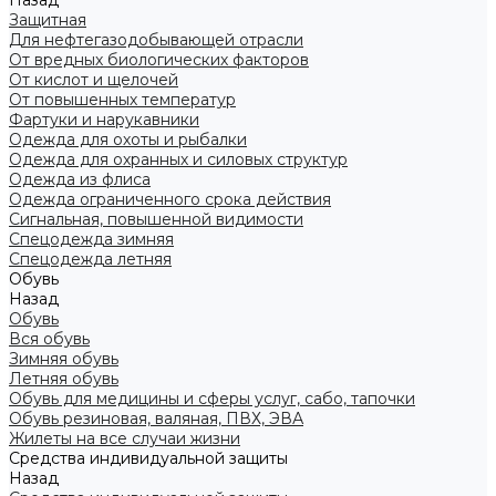
Назад
Защитная
Для нефтегазодобывающей отрасли
От вредных биологических факторов
От кислот и щелочей
От повышенных температур
Фартуки и нарукавники
Одежда для охоты и рыбалки
Одежда для охранных и силовых структур
Одежда из флиса
Одежда ограниченного срока действия
Сигнальная, повышенной видимости
Спецодежда зимняя
Спецодежда летняя
Обувь
Назад
Обувь
Вся обувь
Зимняя обувь
Летняя обувь
Обувь для медицины и сферы услуг, сабо, тапочки
Обувь резиновая, валяная, ПВХ, ЭВА
Жилеты на все случаи жизни
Средства индивидуальной защиты
Назад