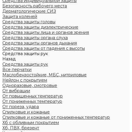
Средства индивидуальной защиты
Безопасность рабочего места
Дерматологические СИЗ
Защита коленей
Средства защиты головы
Средства защиты диэлектрические
Средства защиты лица и органов зрения
Средства защиты органа слуха
Средства защиты органов дыхания
Средства защиты от падения с высоты
Средства защиты рук
Назад
Средства защиты рук
Все перчатки
Маслобензостойкие, МБС, нитриловые
Нейлон с покрытием
Одноразовые, смотровые
От вибрации
От повышенных температур
От пониженных температур
От пореза, удара
Спилковые и кожаные
Спилковые и кожаные от пониженных температур
Хб с обливным покрытием
Хб, ПВХ, брезент