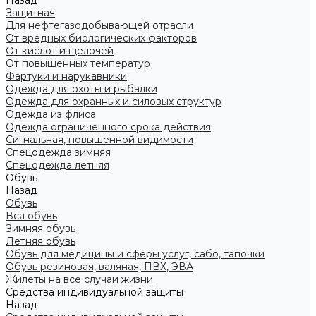
Назад
Защитная
Для нефтегазодобывающей отрасли
От вредных биологических факторов
От кислот и щелочей
От повышенных температур
Фартуки и нарукавники
Одежда для охоты и рыбалки
Одежда для охранных и силовых структур
Одежда из флиса
Одежда ограниченного срока действия
Сигнальная, повышенной видимости
Спецодежда зимняя
Спецодежда летняя
Обувь
Назад
Обувь
Вся обувь
Зимняя обувь
Летняя обувь
Обувь для медицины и сферы услуг, сабо, тапочки
Обувь резиновая, валяная, ПВХ, ЭВА
Жилеты на все случаи жизни
Средства индивидуальной защиты
Назад