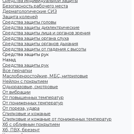
Средства индивидуальной защиты
Безопасность рабочего места
Дерматологические СИЗ
Защита коленей
Средства защиты головы
Средства защиты диэлектрические
Средства защиты лица и органов зрения
Средства защиты органа слуха
Средства защиты органов дыхания
Средства защиты от падения с высоты
Средства защиты рук
Назад
Средства защиты рук
Все перчатки
Маслобензостойкие, МБС, нитриловые
Нейлон с покрытием
Одноразовые, смотровые
От вибрации
От повышенных температур
От пониженных температур
От пореза, удара
Спилковые и кожаные
Спилковые и кожаные от пониженных температур
Хб с обливным покрытием
Хб, ПВХ, брезент